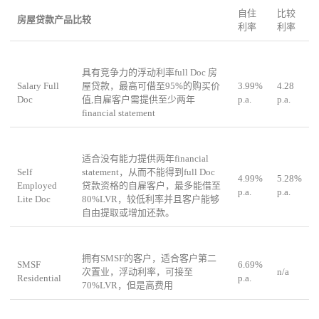
自住
比较
房屋贷款产品比较
利率
利率
具有竞争力的浮动利率
full Doc
房
Salary Full
屋贷款，最高可借至
95%
的购买价
3.99%
4.28
Doc
值
,
自雇客户需提供至少两年
p.a.
p.a.
financial statement
适合没有能力提供两年
financial
Self
statement
，从而不能得到
full Doc
4.99%
5.28%
Employed
贷款资格的自雇客户，最多能借至
p.a.
p.a.
Lite Doc
80%LVR
，较低利率并且客户能够
自由提取或增加还款。
拥有
SMSF
的客户，适合客户第二
SMSF
6.69%
次置业，浮动利率，可接至
n/a
Residential
p.a.
70%LVR
，但是高费用