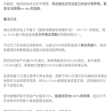
问题是，她的财务状况并不理想，
而且她无法写出自己的会计师声明，甚
至无法获得low doc的选择
。
解决方法
商业贷款实际上不属于《国家消费者信用保护法》（NCCP）的规定，而
La Trobe是少数会批准
无文件商业贷款
的贷款机构之一。
不过为了符合商业贷款条件，让超过50%的贷款是用于
商业用途
的，陈欣
怡套现的贷款额度必须超过现有的抵押贷款。
陈欣怡的房产价值200万澳元，她将再融资约680,000澳元，其中套现
350,000澳元，即使她只需要约100,000澳元来购买快递业务。
这意味着35万澳元是用于商业用途，而剩下的33万澳元仍与她的住宅物业
挂钩作为住房需求贷款，所以La Trobe能够批准这笔交易，这样她就可以
买下这笔生意。
因为她借的钱不到房产价值的45%，
她甚至符合6.65%的利率
，这对于不
符合条件的贷款人来说是相当低的。