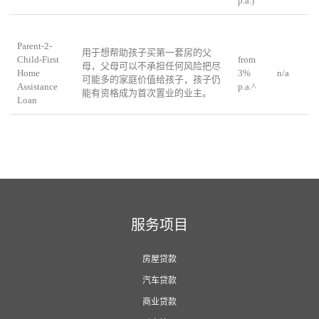
p.a.)
Parent-2-
用于想帮助孩子买第一套房的父
Child-First
from
母，父母可以不承担任何风险把尽
Home
3%
n/a
可能多的家庭价值给孩子，孩子仍
Assistance
p.a.^
能有资格成为首次置业的业主。
Loan
服务项目
房屋贷款
汽车贷款
商业贷款