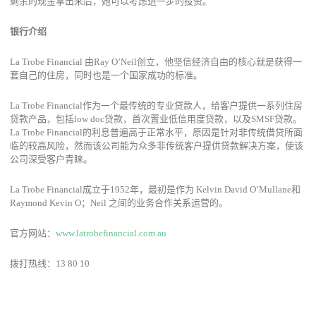
剩余的现金拿出来后，她可以考虑进一步的投资。
银行介绍
La Trobe Financial
由
Ray O’Neil
创立，他坚信经济自由的核心就是获得一
套自己的住房，同时也是一个国家成功的标准。
La Trobe Financial
作为一个最传统的专业贷款人，给客户提供一系列住房
贷款产品，包括
low doc
贷款，首次置业低信用度贷款，以及
SMSF
贷款。
La Trobe Financial
的利息普遍高于正常水平，原因是针对非传统借贷所面
临的较高风险，然而该公司能为众多非传统客户提供贷款解决方案，使该
公司深受客户青睐。
La Trobe Financial
成立于
1952
年，最初是作为
Kelvin David O’Mullane
和
Raymond Kevin O
；
Neil
之间的业务合作关系运营的。
官方网站：
www.latrobefinancial.com.au
拨打热线：
13 80 10