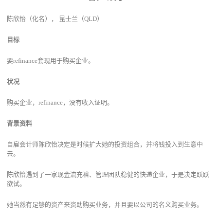
陈欣怡（化名）， 昆士兰（QLD）
目标
要refinance套现用于购买企业。
状况
购买企业，refinance，没有收入证明。
背景资料
自雇会计师陈欣怡决定是时候扩大她的投资组合，并将钱投入到生意中
去。
陈欣怡遇到了一家现金流充裕、管理团队稳健的快递企业，于是决定跃跃
欲试。
她当然有足够的资产来资助购买业务，并且要以公司的名义购买业务。