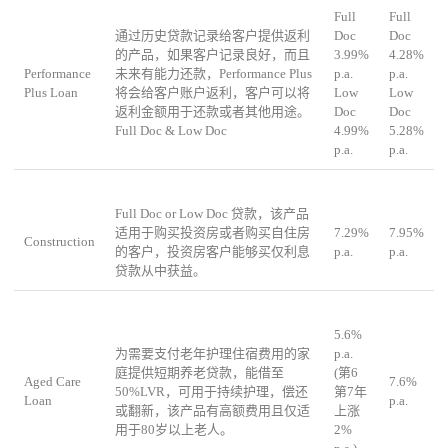
Full
Full
通过历史贷款记录给客户提供返利
Doc
Doc
的产品，如果客户记录良好，而且
3.99%
4.28%
Performance
未来有能力还款，
Performance Plus
p.a.
p.a.
Plus Loan
将会给客户账户返利，客户可以将
Low
Low
返利金额用于还款或者其他用途。
Doc
Doc
Full Doc & Low Doc
4.99%
5.28%
p.a.
p.a.
Full Doc or Low Doc
贷款，该产品
适用于购买投资房或者购买自住房
7.29%
7.95%
Construction
的客户，投资房客户能够买仅利息
p.a.
p.a.
贷款从中获益。
5.6%
为需要支付老年护理住宿费用的家
p.a.
庭提供短期养老贷款，能借至
(
第
6
Aged Care
7.6%
50%LVR
，可用于持续护理，偿还
第
7
年
Loan
p.a.
或翻新，该产品有高额费用且仅适
上涨
用于
80
岁以上老人。
2%