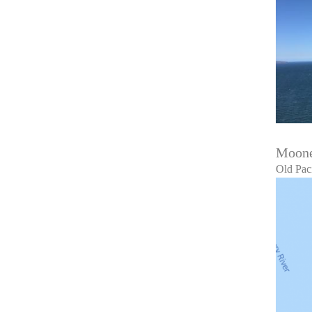
Moone
Old Pa