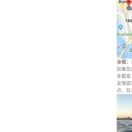
全程：1
如果您
多都是
友情提示
点，驻