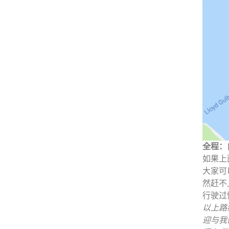
全程：
如果上
大家可
然赶不
行驶过
以上路
迎与我