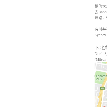
相信大
去 s
道路，
有时并
Sydn
下北
North S
(Milson