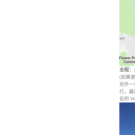
全程：
(如果驶
另外一条
行，最后回
名的 We