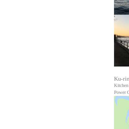
Ku-ri
Kitchen
Power G