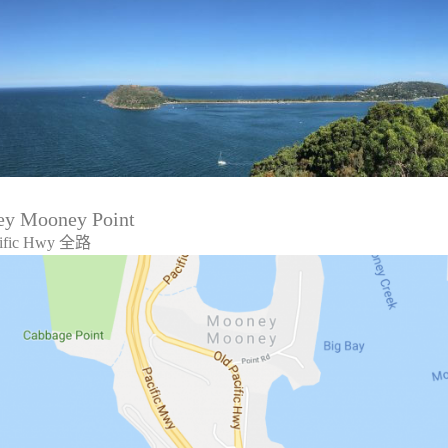
y Mooney Point
cific Hwy 全路