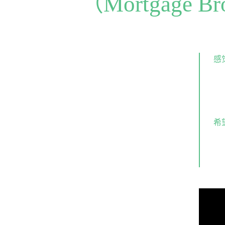
（Mortgage 
感
希