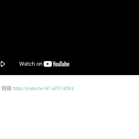
be 链接
https://youtu.be/-h7-qJYCdNQ